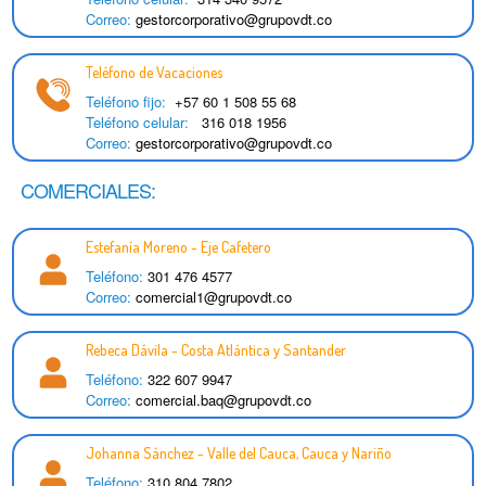
Correo:
gestorcorporativo@grupovdt.co
Teléfono de Vacaciones
Teléfono fijo:
+57 60 1 508 55 68
Teléfono celular:
316 018 1956
Correo:
gestorcorporativo@grupovdt.co
COMERCIALES:
Estefanía Moreno - Eje Cafetero
Teléfono:
301 476 4577
Correo:
comercial1@grupovdt.co
Rebeca Dávila - Costa Atlántica y Santander
Teléfono:
322 607 9947
Correo:
comercial.baq@grupovdt.co
Johanna Sánchez - Valle del Cauca, Cauca y Nariño
Teléfono:
310 804 7802